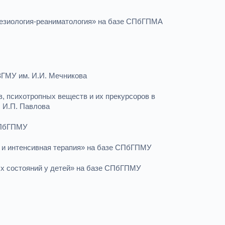
стезиология-реаниматология» на базе СПбГПМА
ЗГМУ им. И.И. Мечникова
в, психотропных веществ и их прекурсоров в
 И.П. Павлова
 СПбГПМУ
ка и интенсивная терапия» на базе СПбГПМУ
ых состояний у детей» на базе СПбГПМУ