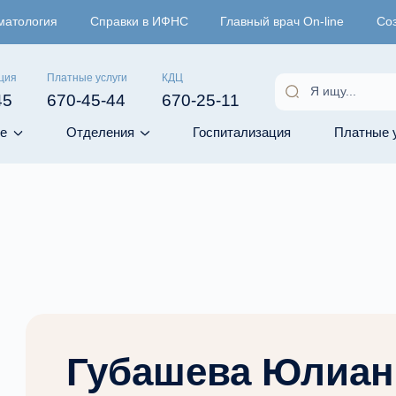
матология
Справки в ИФНС
Главный врач On-line
Со
ция
Платные услуги
КДЦ
45
670-45-44
670-25-11
е
Отделения
Госпитализация
Платные 
Губашева Юлиан