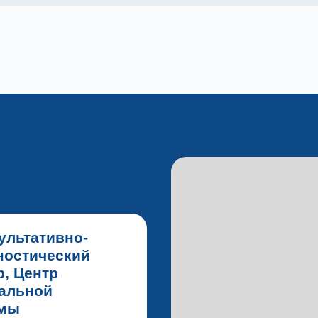
ультативно-
ностический
р, Центр
альной
вмы