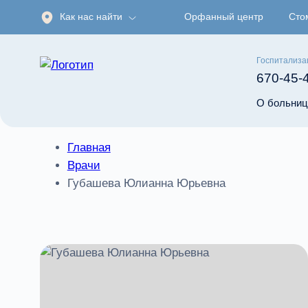
Как нас найти
Орфанный центр
Сто
Госпитализа
670-45-
О больниц
Главная
Врачи
Губашева Юлианна Юрьевна