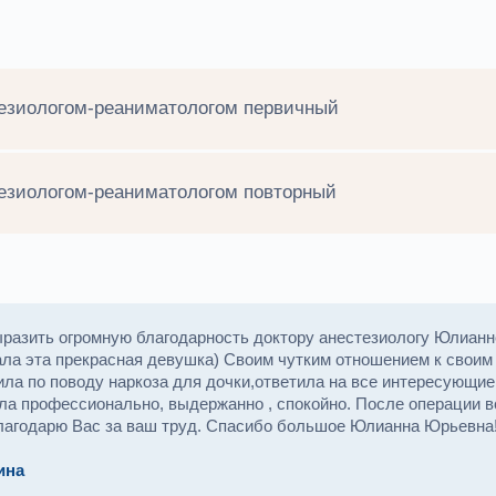
тезиологом-реаниматологом первичный
тезиологом-реаниматологом повторный
ыразить огромную благодарность доктору анестезиологу Юлианн
ала эта прекрасная девушка) Своим чутким отношением к свои
ла по поводу наркоза для дочки,ответила на все интересующие
ла профессионально, выдержанно , спокойно. После операции в
лагодарю Вас за ваш труд. Спасибо большое Юлианна Юрьевна
ина