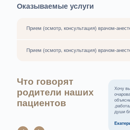
Оказываемые услуги
Прием (осмотр, консультация) врачом-анес
Прием (осмотр, консультация) врачом-анес
Что говорят
Хочу в
родители наших
очаров
объясни
пациентов
,работа
души б
Екатер