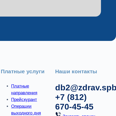
Платные услуги
Наши контакты
db2@zdrav.spb
Платные
направления
+7 (812)
Прейскурант
670-45-45
Операции
выходного дня