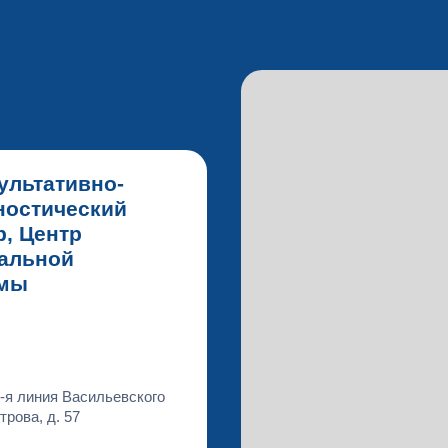
ультативно-
ностический
р, Центр
альной
вмы
-я линия Васильевского
трова, д. 57