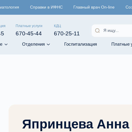
матология
Справки в ИФНС
Главный врач On-line
Со
ция
Платные услуги
КДЦ
45
670-45-44
670-25-11
е
Отделения
Госпитализация
Платные 
Япринцева Анна