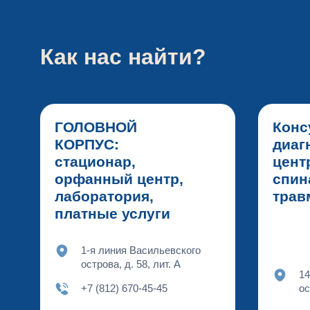
Как нас найти?
ГОЛОВНОЙ
Конс
КОРПУС:
диаг
стационар,
цент
орфанный центр,
спин
лаборатория,
тра
платные услуги
1-я линия Васильевского
острова, д. 58, лит. А
14
+7 (812) 670-45-45
ос