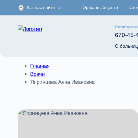
Как нас найти
Орфанный центр
Сто
Госпитализа
670-45-
О больниц
Главная
Врачи
Япринцева Анна Ивановна