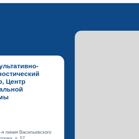
ультативно-
ностический
р, Центр
альной
вмы
-я линия Васильевского
трова, д. 57