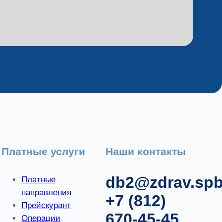
Платные услуги
Наши контакты
db2@zdrav.spb
Платные
направления
+7 (812)
Прейскурант
670-45-45
Операции