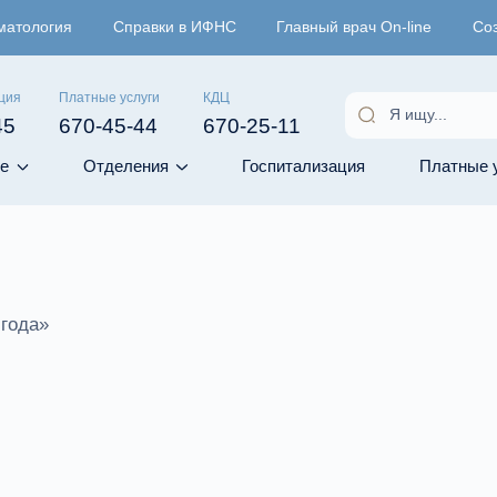
матология
Справки в ИФНС
Главный врач On-line
Со
ция
Платные услуги
КДЦ
45
670-45-44
670-25-11
е
Отделения
Госпитализация
Платные 
 года»