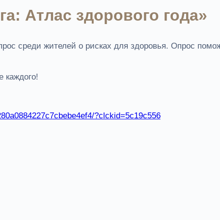
а: Атлас здорового года»
рос среди жителей о рисках для здоровья. Опрос помож
е каждого!
6a280a0884227c7cbebe4ef4/?clckid=5c19c556