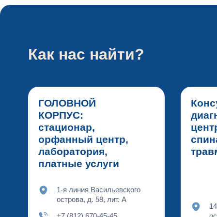
Как нас найти?
ГОЛОВНОЙ
Конс
КОРПУС:
диаг
стационар,
цент
орфанный центр,
спин
лаборатория,
тра
платные услуги
1-я линия Васильевского
острова, д. 58, лит. А
14
+7 (812) 670-45-45
ос