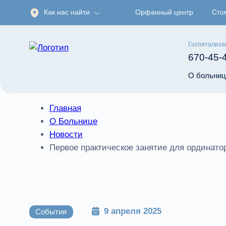
Как нас найти
Орфанный центр
Сто
Госпитализа
670-45-
О больниц
Главная
О Больнице
Новости
Первое практическое занятие для ординато
9 апреля 2025
События