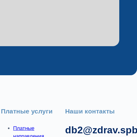
Платные услуги
Наши контакты
db2@zdrav.spb
Платные
направления