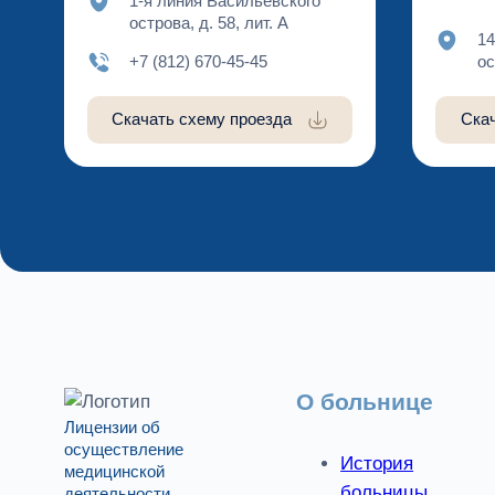
1-я линия Васильевского
острова, д. 58, лит. А
14
+7 (812) 670-45-45
ос
Скачать схему проезда
Ска
О больнице
Лицензии об
осуществление
История
медицинской
больницы
деятельности