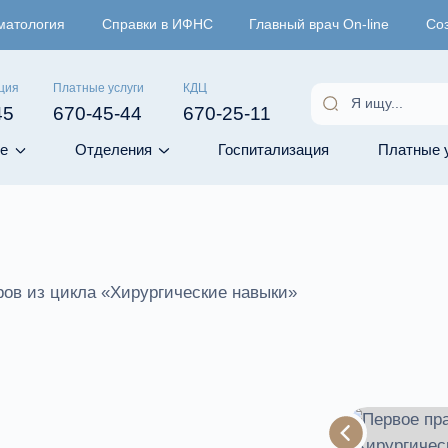
матология
Справки в ИФНС
Главный врач On-line
Со
ция
Платные услуги
КДЦ
45
670-45-44
670-25-11
е
Отделения
Госпитализация
Платные 
ров из цикла «Хирургические навыки»