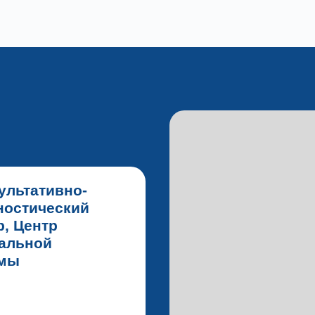
ультативно-
ностический
р, Центр
альной
вмы