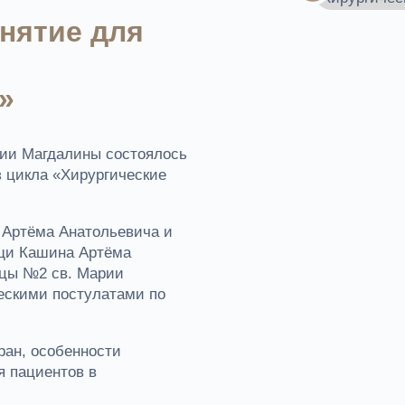
нятие для
»
рии Магдалины состоялось
з цикла «Хирургические
 Артёма Анатольевича и
ощи Кашина Артёма
ицы №2 св. Марии
ескими постулатами по
ан, особенности
я пациентов в