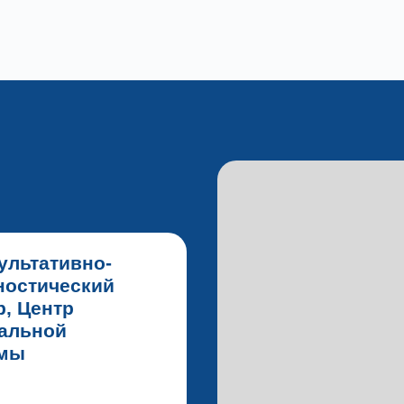
ультативно-
ностический
р, Центр
альной
вмы