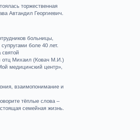
стоялась торжественная
ава Автандил Георгиевич.
отрудников больницы,
 супругами боле 40 лет.
 святой
 отц Михаил (Ковач М.И.)
Мой медицинский центр»,
ония, взаимопонимание и
говорите тёплые слова –
астоящая семейная жизнь.