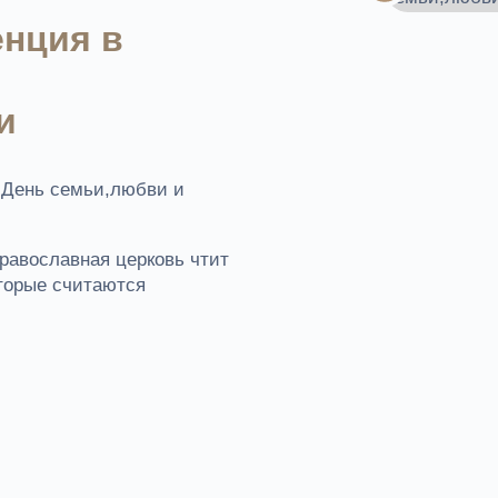
нция в
и
- День семьи,любви и
православная церковь чтит
торые считаются