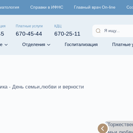
матология
Справки в ИФНС
Главный врач On-line
Со
ция
Платные услуги
КДЦ
45
670-45-44
670-25-11
е
Отделения
Госпитализация
Платные 
ика - День семьи,любви и верности