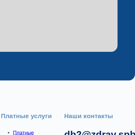
Платные услуги
Наши контакты
db2@zdrav.spb
Платные