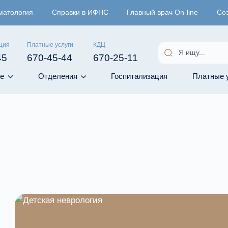
матология
Справки в ИФНС
Главный врач On-line
Со
ция
Платные услуги
КДЦ
45
670-45-44
670-25-11
е
Отделения
Госпитализация
Платные 