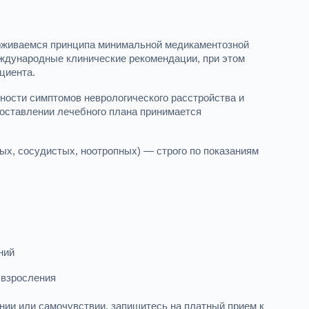
ерживаемся принципа минимальной медикаментозной
еждународные клинические рекомендации, при этом
циента.
нности симптомов неврологического расстройства и
оставлении лечебного плана принимается
ых, сосудистых, ноотропных) — строго по показаниям
ний
 взросления
ении или самочувствии, запишитесь на платный прием к