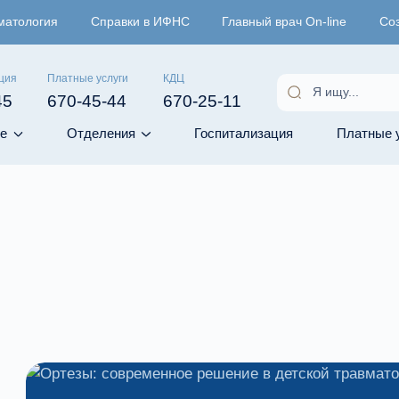
матология
Справки в ИФНС
Главный врач On-line
Со
ция
Платные услуги
КДЦ
45
670-45-44
670-25-11
е
Отделения
Госпитализация
Платные 