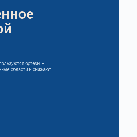
енное
ой
пользуются ортезы –
нные области и снижают